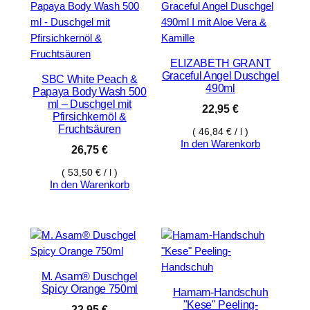
ELIZABETH GRANT
Graceful Angel Duschgel
SBC White Peach &
490ml
Papaya Body Wash 500
ml – Duschgel mit
22,95
€
Pfirsichkernöl &
Fruchtsäuren
(
46,84
€
/
l
)
In den Warenkorb
26,75
€
(
53,50
€
/
l
)
In den Warenkorb
M. Asam® Duschgel
Spicy Orange 750ml
Hamam-Handschuh
"Kese" Peeling-
22,95
€