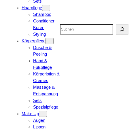
Sets
Haarpflege
Shampoo
Conditioner ·
Suchen
Kuren
Styling
Körperpflege
Dusche &
Peeling
Hand &
Fußpflege
Körperlotion &
Cremes
Massage &
Entspannung
Sets
Spezialpflege
Make Up
Augen
Lippen