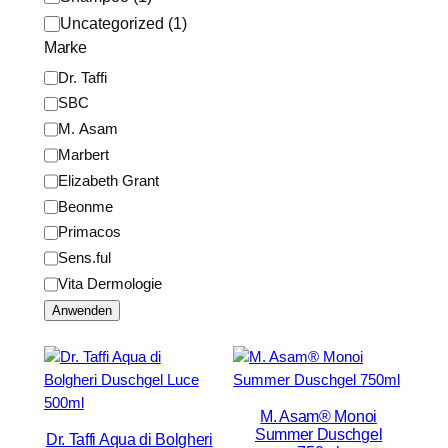
o
Uncategorized
(
1
)
r
Marke
i
M
Dr. Taffi
e
a
SBC
r
M. Asam
k
Marbert
e
Elizabeth Grant
Beonme
Primacos
Sens.ful
Vita Dermologie
Anwenden
M. Asam® Monoi
Summer Duschgel
Dr. Taffi Aqua di Bolgheri