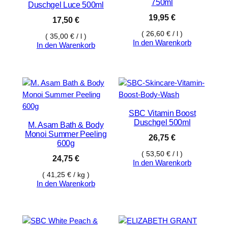
750ml
Duschgel Luce 500ml
19,95
€
17,50
€
(
26,60
€
/
l
)
(
35,00
€
/
l
)
In den Warenkorb
In den Warenkorb
SBC Vitamin Boost
Duschgel 500ml
M. Asam Bath & Body
Monoi Summer Peeling
26,75
€
600g
(
53,50
€
/
l
)
24,75
€
In den Warenkorb
(
41,25
€
/
kg
)
In den Warenkorb