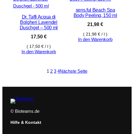
sens.ful Beach Spa
Body Peeling, 150 ml
Dr. Taffi Acqua di
Bolgheri Lavendel
21,98
€
Duschgel – 500 ml
(
21,98
€
/
l
)
17,50
€
In den Warenkorb
(
17,50
€
/
l
)
In den Warenkorb
1
2
3
4
Nächste Seite
© Bioteams.de
Hilfe & Kontakt