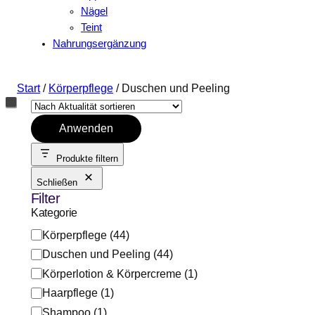
Nägel
Teint
Nahrungsergänzung
Start
/
Körperpflege
/ Duschen und Peeling
Anwenden
Produkte filtern
Schließen
Filter
Kategorie
K
Körperpflege
(
44
)
a
Duschen und Peeling
(
44
)
t
Körperlotion & Körpercreme
(
1
)
e
Haarpflege
(
1
)
g
Shampoo
(
1
)