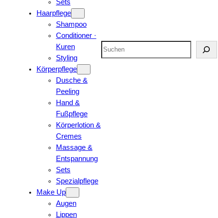
Sets
Haarpflege
Shampoo
Conditioner ·
Suchen
Kuren
Styling
Körperpflege
Dusche &
Peeling
Hand &
Fußpflege
Körperlotion &
Cremes
Massage &
Entspannung
Sets
Spezialpflege
Make Up
Augen
Lippen