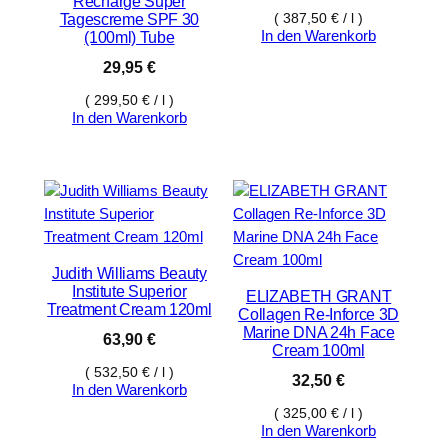
Recharge Super
(
387,50
€
/
l
)
Tagescreme SPF 30
In den Warenkorb
(100ml) Tube
29,95
€
(
299,50
€
/
l
)
In den Warenkorb
Judith Williams Beauty
Institute Superior
ELIZABETH GRANT
Treatment Cream 120ml
Collagen Re-Inforce 3D
Marine DNA 24h Face
63,90
€
Cream 100ml
(
532,50
€
/
l
)
32,50
€
In den Warenkorb
(
325,00
€
/
l
)
In den Warenkorb