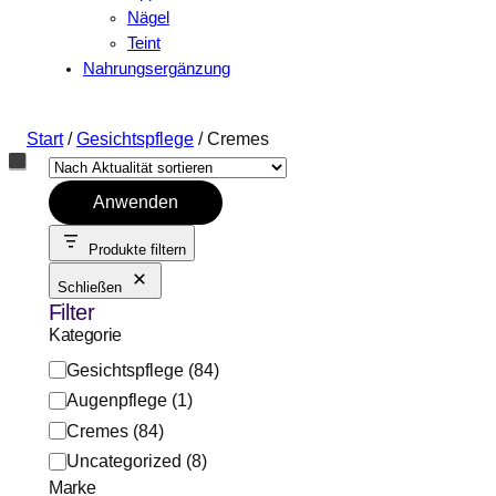
Nägel
Teint
Nahrungsergänzung
Start
/
Gesichtspflege
/ Cremes
Anwenden
Produkte filtern
Schließen
Filter
Kategorie
K
Gesichtspflege
(
84
)
a
Augenpflege
(
1
)
t
Cremes
(
84
)
e
Uncategorized
(
8
)
g
Marke