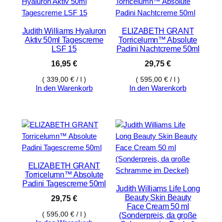
Judith Williams Hyaluron
ELIZABETH GRANT
Aktiv 50ml Tagescreme
Torricelumn™ Absolute
LSF 15
Padini Nachtcreme 50ml
16,95
€
29,75
€
(
339,00
€
/
l
)
(
595,00
€
/
l
)
In den Warenkorb
In den Warenkorb
ELIZABETH GRANT
Torricelumn™ Absolute
Padini Tagescreme 50ml
Judith Williams Life Long
Beauty Skin Beauty
29,75
€
Face Cream 50 ml
(
595,00
€
/
l
)
(Sonderpreis, da große