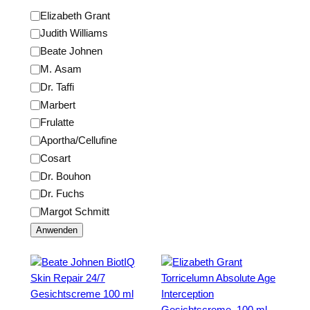
o
M
Elizabeth Grant
r
a
Judith Williams
i
r
Beate Johnen
e
k
M. Asam
e
Dr. Taffi
Marbert
Frulatte
Aportha/Cellufine
Cosart
Dr. Bouhon
Dr. Fuchs
Margot Schmitt
Anwenden