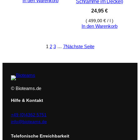
In den Warenkorb
Schramme im Deckel)
24,95
€
(
499,00
€
/
l
)
In den Warenkorb
1
2
3
…
7
Nächste Seite
© Bioteams.de
Hilfe & Kontakt
+49 (0)4362 5751
info@bioteams.de
Telefonische Erreichbarkeit