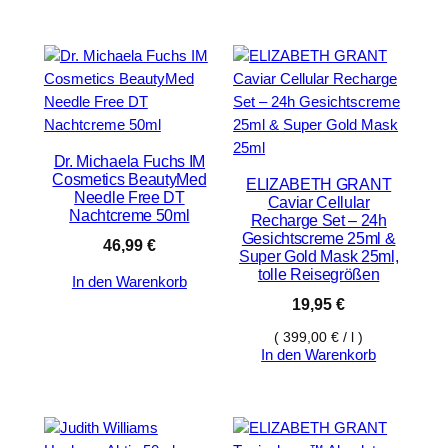
Dr. Michaela Fuchs IM
Cosmetics BeautyMed
ELIZABETH GRANT
Needle Free DT
Caviar Cellular
Nachtcreme 50ml
Recharge Set – 24h
Gesichtscreme 25ml &
46,99
€
Super Gold Mask 25ml,
tolle Reisegrößen
In den Warenkorb
19,95
€
(
399,00
€
/
l
)
In den Warenkorb