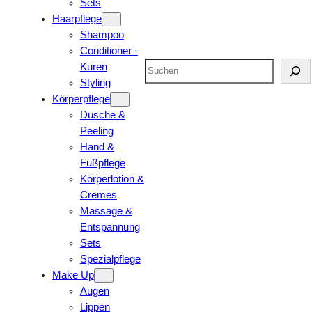
Sets
Haarpflege
Shampoo
Conditioner ·
Suchen
Kuren
Styling
Körperpflege
Dusche &
Peeling
Hand &
Fußpflege
Körperlotion &
Cremes
Massage &
Entspannung
Sets
Spezialpflege
Make Up
Augen
Lippen