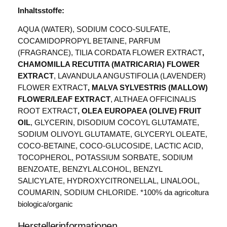
Inhaltsstoffe:
AQUA (WATER), SODIUM COCO-SULFATE,
COCAMIDOPROPYL BETAINE, PARFUM
(FRAGRANCE), TILIA CORDATA FLOWER EXTRACT
,
CHAMOMILLA RECUTITA (MATRICARIA) FLOWER
EXTRACT
, LAVANDULA ANGUSTIFOLIA (LAVENDER)
FLOWER EXTRACT
, MALVA SYLVESTRIS (MALLOW)
FLOWER/LEAF EXTRACT
, ALTHAEA OFFICINALIS
ROOT EXTRACT
, OLEA EUROPAEA (OLIVE) FRUIT
OIL
, GLYCERIN, DISODIUM COCOYL GLUTAMATE,
SODIUM OLIVOYL GLUTAMATE, GLYCERYL OLEATE,
COCO-BETAINE, COCO-GLUCOSIDE, LACTIC ACID,
TOCOPHEROL, POTASSIUM SORBATE, SODIUM
BENZOATE, BENZYL ALCOHOL, BENZYL
SALICYLATE, HYDROXYCITRONELLAL, LINALOOL,
COUMARIN, SODIUM CHLORIDE. *100% da agricoltura
biologica/organic
Herstellerinformationen