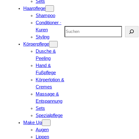
Sets
Haarpflege
Shampoo
Conditioner ·
Suchen
Kuren
Styling
Körperpflege
Dusche &
Peeling
Hand &
Fußpflege
Körperlotion &
Cremes
Massage &
Entspannung
Sets
Spezialpflege
Make Up
Augen
Lippen