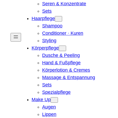
Seren & Konzentrate
Sets
Haarpflege
Shampoo
Conditioner · Kuren
Styling
Körperpflege
Dusche & Peeling
Hand & Fußpflege
Körperlotion & Cremes
Massage & Entspannung
Sets
Spezialpflege
Make Up
Augen
Lippen