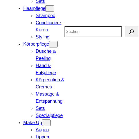
Sets
Haarpflege
Shampoo
Conditioner ·
Suchen
Kuren
Styling
Körperpflege
Dusche &
Peeling
Hand &
Fußpflege
Körperlotion &
Cremes
Massage &
Entspannung
Sets
Spezialpflege
Make Up
Augen
Lippen