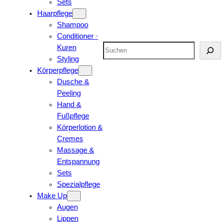
Sets
Haarpflege
Shampoo
Conditioner ·
Suchen
Kuren
Styling
Körperpflege
Dusche &
Peeling
Hand &
Fußpflege
Körperlotion &
Cremes
Massage &
Entspannung
Sets
Spezialpflege
Make Up
Augen
Lippen