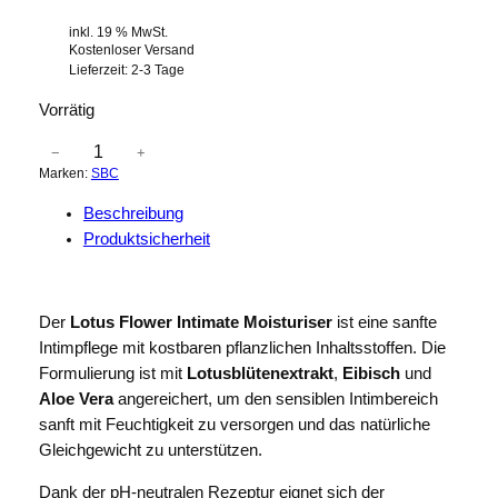
inkl. 19 % MwSt.
Kostenloser Versand
Lieferzeit:
2-3 Tage
Vorrätig
S
−
+
Marken:
SBC
B
C
Beschreibung
L
Produktsicherheit
O
T
U
Der
Lotus Flower Intimate Moisturiser
ist eine sanfte
S
Intimpflege mit kostbaren pflanzlichen Inhaltsstoffen. Die
F
Formulierung ist mit
Lotusblütenextrakt
,
Eibisch
und
L
Aloe Vera
angereichert, um den sensiblen Intimbereich
O
sanft mit Feuchtigkeit zu versorgen und das natürliche
W
Gleichgewicht zu unterstützen.
E
R
Dank der pH-neutralen Rezeptur eignet sich der