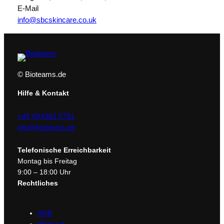
o
E-Mail
t
info@sbcskincare.co.uk
u
s
b
l
© Bioteams.de
u
m
Hilfe & Kontakt
e
M
+49 (0)4362 5751
e
info@bioteams.de
n
g
Telefonische Erreichbarkeit
e
Montag bis Freitag
9:00 – 18:00 Uhr
Rechtliches
AGB