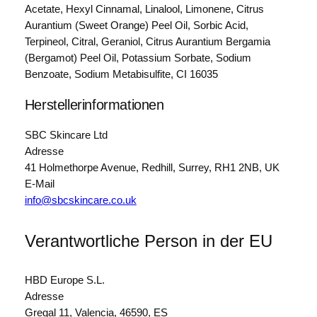
3
Acetate, Hexyl Cinnamal, Linalool, Limonene, Citrus
0
Aurantium (Sweet Orange) Peel Oil, Sorbic Acid,
0
Terpineol, Citral, Geraniol, Citrus Aurantium Bergamia
m
(Bergamot) Peel Oil, Potassium Sorbate, Sodium
l
Benzoate, Sodium Metabisulfite, CI 16035
I
n
Herstellerinformationen
t
i
SBC Skincare Ltd
m
Adresse
p
41 Holmethorpe Avenue, Redhill, Surrey, RH1 2NB, UK
f
E-Mail
l
info@sbcskincare.co.uk
e
g
Verantwortliche Person in der EU
e
m
i
HBD Europe S.L.
t
Adresse
L
Gregal 11, Valencia, 46590, ES