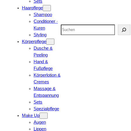
Sets
Haarpflege
Shampoo
Conditioner ·
Suchen
Kuren
Styling
Körperpflege
Dusche &
Peeling
Hand &
Fußpflege
Körperlotion &
Cremes
Massage &
Entspannung
Sets
Spezialpflege
Make Up
Augen
Lippen