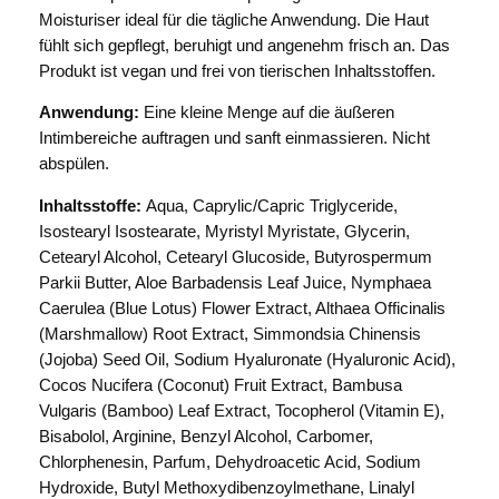
I
Moisturiser ideal für die tägliche Anwendung. Die Haut
n
fühlt sich gepflegt, beruhigt und angenehm frisch an. Das
t
Produkt ist vegan und frei von tierischen Inhaltsstoffen.
i
Anwendung:
Eine kleine Menge auf die äußeren
m
Intimbereiche auftragen und sanft einmassieren. Nicht
a
abspülen.
t
e
Inhaltsstoffe:
Aqua, Caprylic/Capric Triglyceride,
M
Isostearyl Isostearate, Myristyl Myristate, Glycerin,
o
Cetearyl Alcohol, Cetearyl Glucoside, Butyrospermum
i
Parkii Butter, Aloe Barbadensis Leaf Juice, Nymphaea
s
Caerulea (Blue Lotus) Flower Extract, Althaea Officinalis
t
(Marshmallow) Root Extract, Simmondsia Chinensis
u
(Jojoba) Seed Oil, Sodium Hyaluronate (Hyaluronic Acid),
r
Cocos Nucifera (Coconut) Fruit Extract, Bambusa
i
Vulgaris (Bamboo) Leaf Extract, Tocopherol (Vitamin E),
s
Bisabolol, Arginine, Benzyl Alcohol, Carbomer,
e
Chlorphenesin, Parfum, Dehydroacetic Acid, Sodium
r
Hydroxide, Butyl Methoxydibenzoylmethane, Linalyl