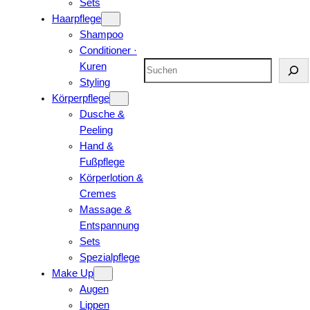
Sets
Haarpflege
Shampoo
Conditioner ·
Suchen
Kuren
Styling
Körperpflege
Dusche &
Peeling
Hand &
Fußpflege
Körperlotion &
Cremes
Massage &
Entspannung
Sets
Spezialpflege
Make Up
Augen
Lippen