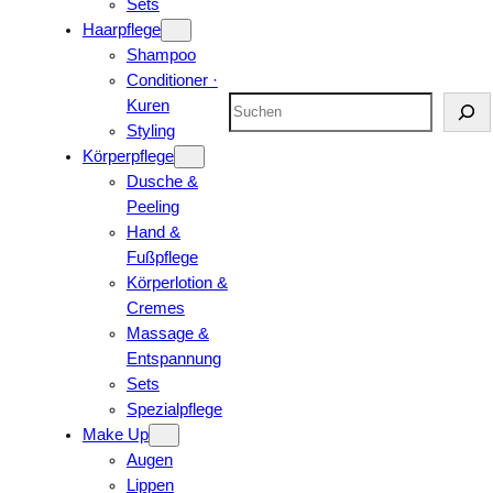
Sets
Haarpflege
Shampoo
Conditioner ·
Suchen
Kuren
Styling
Körperpflege
Dusche &
Peeling
Hand &
Fußpflege
Körperlotion &
Cremes
Massage &
Entspannung
Sets
Spezialpflege
Make Up
Augen
Lippen