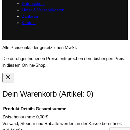
Datenschutz
m
Liefer & Versandkosten
l
Zahlarten
M
Kontakt
e
n
g
e
Alle Preise inkl. der gesetzlichen MwSt.
Die durchgestrichenen Preise entsprechen dem bisherigen Preis
in diesem Online-Shop.
Dein Warenkorb
(Artikel: 0)
Produkt
Details
Gesamtsumme
Zwischensumme
0,00 €
Produkte
Versand, Steuern und Rabatte werden an der Kasse berechnet.