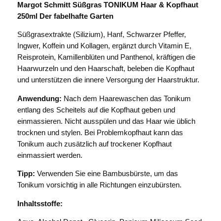
t
Margot Schmitt Süßgras TONIKUM Haar & Kopfhaut
S
250ml Der fabelhafte Garten
c
Süßgrasextrakte (Silizium), Hanf, Schwarzer Pfeffer,
h
Ingwer, Koffein und Kollagen, ergänzt durch Vitamin E,
m
Reisprotein, Kamillenblüten und Panthenol, kräftigen die
i
Haarwurzeln und den Haarschaft, beleben die Kopfhaut
t
und unterstützen die innere Versorgung der Haarstruktur.
t
D
Anwendung:
Nach dem Haarewaschen das Tonikum
e
entlang des Scheitels auf die Kopfhaut geben und
r
einmassieren. Nicht ausspülen und das Haar wie üblich
f
trocknen und stylen. Bei Problemkopfhaut kann das
a
Tonikum auch zusätzlich auf trockener Kopfhaut
b
einmassiert werden.
e
Tipp:
Verwenden Sie eine Bambusbürste, um das
l
Tonikum vorsichtig in alle Richtungen einzubürsten.
h
a
Inhaltsstoffe:
f
t