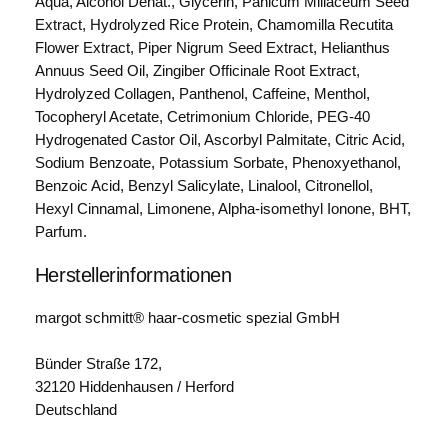
Aqua, Alcohol Denat., Glycerin, Panicum Miliaceum Seed
e
Extract, Hydrolyzed Rice Protein, Chamomilla Recutita
G
Flower Extract, Piper Nigrum Seed Extract, Helianthus
a
Annuus Seed Oil, Zingiber Officinale Root Extract,
r
Hydrolyzed Collagen, Panthenol, Caffeine, Menthol,
t
Tocopheryl Acetate, Cetrimonium Chloride, PEG-40
e
Hydrogenated Castor Oil, Ascorbyl Palmitate, Citric Acid,
n
Sodium Benzoate, Potassium Sorbate, Phenoxyethanol,
S
Benzoic Acid, Benzyl Salicylate, Linalool, Citronellol,
ü
Hexyl Cinnamal, Limonene, Alpha-isomethyl Ionone, BHT,
ß
Parfum.
g
Herstellerinformationen
r
a
margot schmitt® haar-cosmetic spezial GmbH
s
T
Bünder Straße 172,
O
32120 Hiddenhausen / Herford
N
Deutschland
I
K