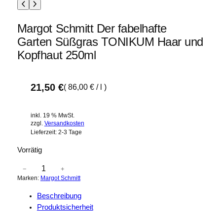
Margot Schmitt Der fabelhafte
Garten Süßgras TONIKUM Haar und
Kopfhaut 250ml
21,50
€
(
86,00
€
/
l
)
inkl. 19 % MwSt.
zzgl.
Versandkosten
Lieferzeit:
2-3 Tage
Vorrätig
M
−
+
Marken:
Margot Schmitt
a
r
Beschreibung
g
Produktsicherheit
o