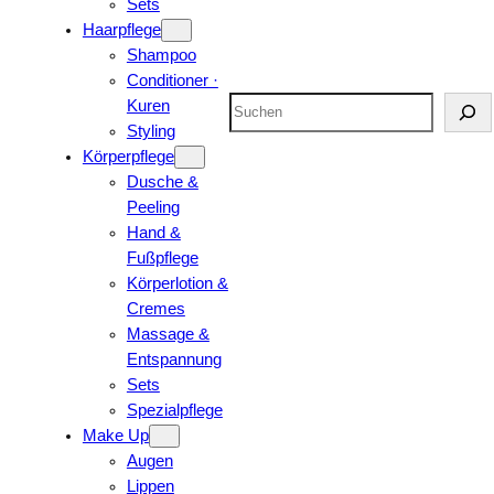
Sets
Haarpflege
Shampoo
Conditioner ·
Suchen
Kuren
Styling
Körperpflege
Dusche &
Peeling
Hand &
Fußpflege
Körperlotion &
Cremes
Massage &
Entspannung
Sets
Spezialpflege
Make Up
Augen
Lippen