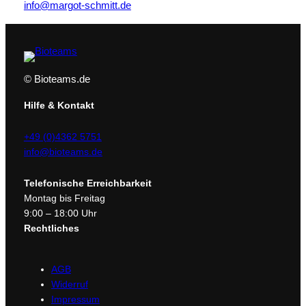
info@margot-schmitt.de
U
M
H
a
a
© Bioteams.de
r
u
Hilfe & Kontakt
n
d
+49 (0)4362 5751
K
info@bioteams.de
o
p
Telefonische Erreichbarkeit
f
Montag bis Freitag
h
9:00 – 18:00 Uhr
a
Rechtliches
u
t
AGB
2
Widerruf
5
Impressum
0