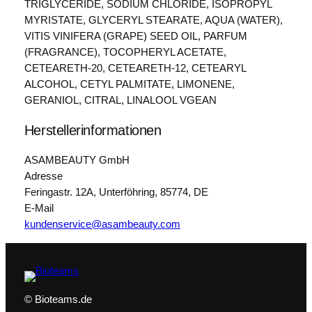
TRIGLYCERIDE, SODIUM CHLORIDE, ISOPROPYL
MYRISTATE, GLYCERYL STEARATE, AQUA (WATER),
VITIS VINIFERA (GRAPE) SEED OIL, PARFUM
(FRAGRANCE), TOCOPHERYL ACETATE,
CETEARETH-20, CETEARETH-12, CETEARYL
ALCOHOL, CETYL PALMITATE, LIMONENE,
GERANIOL, CITRAL, LINALOOL VGEAN
Herstellerinformationen
ASAMBEAUTY GmbH
Adresse
Feringastr. 12A, Unterföhring, 85774, DE
E-Mail
kundenservice@asambeauty.com
© Bioteams.de