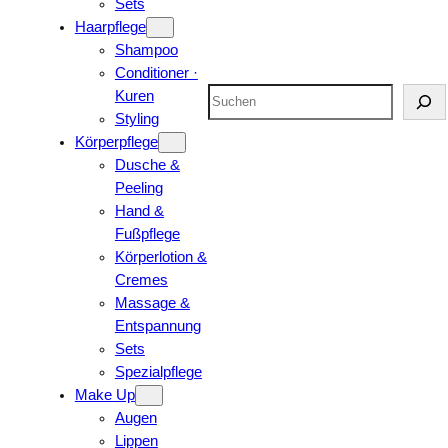
Sets
Haarpflege
Shampoo
Conditioner ·
Suchen
Kuren
Styling
Körperpflege
Dusche &
Peeling
Hand &
Fußpflege
Körperlotion &
Cremes
Massage &
Entspannung
Sets
Spezialpflege
Make Up
Augen
Lippen