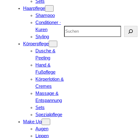
Sets
Haarpflege
Shampoo
Conditioner ·
Suchen
Kuren
Styling
Körperpflege
Dusche &
Peeling
Hand &
Fußpflege
Körperlotion &
Cremes
Massage &
Entspannung
Sets
Spezialpflege
Make Up
Augen
Lippen