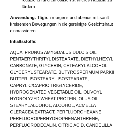
reduzieren und ein optisch strafferes Hautbild zu
fördern
Anwendung:
Täglich morgens und abends mit sanft
kreisenden Bewegungen in die gereinigte Gesichtshaut
einmassieren.
Inhaltsstoffe:
AQUA, PRUNUS AMYGDALUS DULCIS OIL,
PENTAERYTHRITYL DISTEARATE, DIETHYLHEXYL
CARBONATE, GLYCERIN, CETEARYL ALCOHOL,
GLYCERYL STEARATE, BUTYROSPERMUM PARKII
BUTTER, ISOSTEARYL ISOSTEARATE,
CAPRYLIC/CAPRIC TRIGLYCERIDE,
HYDROGENATED VEGETABLE OIL, OLIVOYL
HYDROLYZED WHEAT PROTEIN, OLUS OIL,
STEARYL ALCOHOL, ALCOHOL, ACMELLA
OLERACEA EXTRACT, PERFLUOROHEXANE,
PERFLUOROPERHYDROPHENANTHRENE,
PERFLUORODECALIN, CITRIC ACID, CANDELILLA