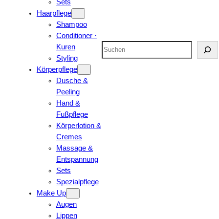
Sets
Haarpflege
Shampoo
Conditioner ·
Suchen
Kuren
Styling
Körperpflege
Dusche &
Peeling
Hand &
Fußpflege
Körperlotion &
Cremes
Massage &
Entspannung
Sets
Spezialpflege
Make Up
Augen
Lippen