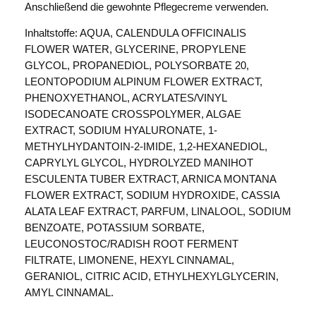
Anschließend die gewohnte Pflegecreme verwenden.
Inhaltstoffe: AQUA, CALENDULA OFFICINALIS
FLOWER WATER, GLYCERINE, PROPYLENE
GLYCOL, PROPANEDIOL, POLYSORBATE 20,
LEONTOPODIUM ALPINUM FLOWER EXTRACT,
PHENOXYETHANOL, ACRYLATES/VINYL
ISODECANOATE CROSSPOLYMER, ALGAE
EXTRACT, SODIUM HYALURONATE, 1-
METHYLHYDANTOIN-2-IMIDE, 1,2-HEXANEDIOL,
CAPRYLYL GLYCOL, HYDROLYZED MANIHOT
ESCULENTA TUBER EXTRACT, ARNICA MONTANA
FLOWER EXTRACT, SODIUM HYDROXIDE, CASSIA
ALATA LEAF EXTRACT, PARFUM, LINALOOL, SODIUM
BENZOATE, POTASSIUM SORBATE,
LEUCONOSTOC/RADISH ROOT FERMENT
FILTRATE, LIMONENE, HEXYL CINNAMAL,
GERANIOL, CITRIC ACID, ETHYLHEXYLGLYCERIN,
AMYL CINNAMAL.