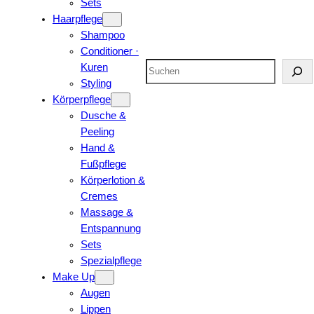
Sets
Haarpflege
Shampoo
Conditioner ·
Suchen
Kuren
Styling
Körperpflege
Dusche &
Peeling
Hand &
Fußpflege
Körperlotion &
Cremes
Massage &
Entspannung
Sets
Spezialpflege
Make Up
Augen
Lippen