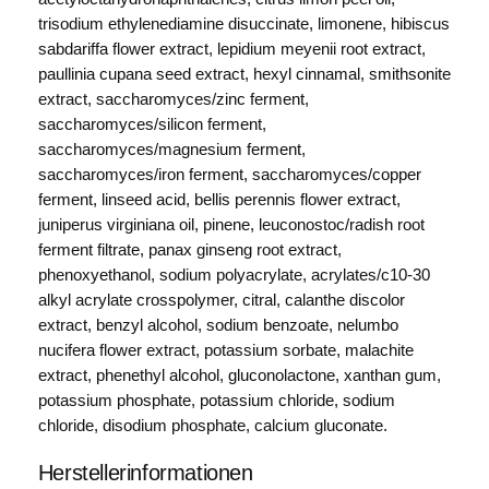
trisodium ethylenediamine disuccinate, limonene, hibiscus
sabdariffa flower extract, lepidium meyenii root extract,
paullinia cupana seed extract, hexyl cinnamal, smithsonite
extract, saccharomyces/zinc ferment,
saccharomyces/silicon ferment,
saccharomyces/magnesium ferment,
saccharomyces/iron ferment, saccharomyces/copper
ferment, linseed acid, bellis perennis flower extract,
juniperus virginiana oil, pinene, leuconostoc/radish root
ferment filtrate, panax ginseng root extract,
phenoxyethanol, sodium polyacrylate, acrylates/c10-30
alkyl acrylate crosspolymer, citral, calanthe discolor
extract, benzyl alcohol, sodium benzoate, nelumbo
nucifera flower extract, potassium sorbate, malachite
extract, phenethyl alcohol, gluconolactone, xanthan gum,
potassium phosphate, potassium chloride, sodium
chloride, disodium phosphate, calcium gluconate.
Herstellerinformationen