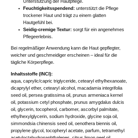
Unterstützung der Hautpflege.
Feuchtigkeitsspendend:
unterstützt die Pflege
trockener Haut und trägt zu einem glatten
Hautgefühl bei.
Seidig-cremige Textur:
sorgt für ein angenehmes
Pflegeerlebnis.
Bei regelmäßiger Anwendung kann die Haut gepflegter,
weicher und geschmeidiger erscheinen – ideal für die
tägliche Körperpflege.
Inhaltsstoffe (INCI):
aqua, caprylic/capric triglyceride, cetearyl ethylhexanoate,
dicaprylyl ether, cetearyl alcohol, macadamia integrifolia
seed oil, persea gratissima oil, prunus armeniaca kernel
oil, potassium cetyl phosphate, prunus amygdalus dulcis
oil, glycerin, tocopherol, carbomer, ascorbyl palmitate,
ethylhexylglycerin, sodium hydroxide, glycine soja oil,
simmondsia chinensis seed oil, oenothera biennis oil,
propylene glycol, tocopheryl acetate, parfum, tetramethyl
acetyloctahydronaphthalenes, citrus limon peel oil,