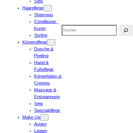
Sets
Haarpflege
Shampoo
Conditioner ·
Suchen
Kuren
Styling
Körperpflege
Dusche &
Peeling
Hand &
Fußpflege
Körperlotion &
Cremes
Massage &
Entspannung
Sets
Spezialpflege
Make Up
Augen
Lippen