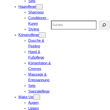
Sets
Haarpflege
Shampoo
Conditioner ·
Suchen
Kuren
Styling
Körperpflege
Dusche &
Peeling
Hand &
Fußpflege
Körperlotion &
Cremes
Massage &
Entspannung
Sets
Spezialpflege
Make Up
Augen
Lippen