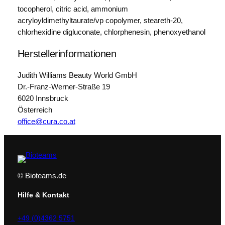
tocopherol, citric acid, ammonium
acryloyldimethyltaurate/vp copolymer, steareth-20,
chlorhexidine digluconate, chlorphenesin, phenoxyethanol
Herstellerinformationen
Judith Williams Beauty World GmbH
Dr.-Franz-Werner-Straße 19
6020 Innsbruck
Österreich
office@cura.co.at
© Bioteams.de
Hilfe & Kontakt
+49 (0)4362 5751