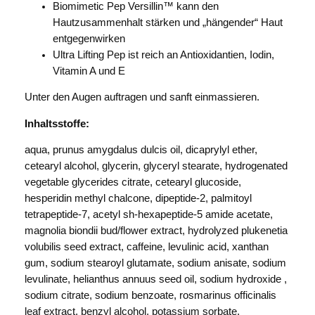
Biomimetic Pep Versillin™ kann den
Hautzusammenhalt stärken und „hängender“ Haut
entgegenwirken
Ultra Lifting Pep ist reich an Antioxidantien, Iodin,
Vitamin A und E
Unter den Augen auftragen und sanft einmassieren.
Inhaltsstoffe:
aqua, prunus amygdalus dulcis oil, dicaprylyl ether,
cetearyl alcohol, glycerin, glyceryl stearate, hydrogenated
vegetable glycerides citrate, cetearyl glucoside,
hesperidin methyl chalcone, dipeptide-2, palmitoyl
tetrapeptide-7, acetyl sh-hexapeptide-5 amide acetate,
magnolia biondii bud/flower extract, hydrolyzed plukenetia
volubilis seed extract, caffeine, levulinic acid, xanthan
gum, sodium stearoyl glutamate, sodium anisate, sodium
levulinate, helianthus annuus seed oil, sodium hydroxide ,
sodium citrate, sodium benzoate, rosmarinus officinalis
leaf extract, benzyl alcohol, potassium sorbate,