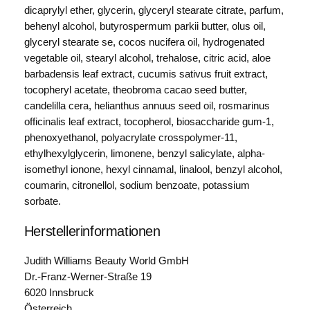
dicaprylyl ether, glycerin, glyceryl stearate citrate, parfum,
behenyl alcohol, butyrospermum parkii butter, olus oil,
glyceryl stearate se, cocos nucifera oil, hydrogenated
vegetable oil, stearyl alcohol, trehalose, citric acid, aloe
barbadensis leaf extract, cucumis sativus fruit extract,
tocopheryl acetate, theobroma cacao seed butter,
candelilla cera, helianthus annuus seed oil, rosmarinus
officinalis leaf extract, tocopherol, biosaccharide gum-1,
phenoxyethanol, polyacrylate crosspolymer-11,
ethylhexylglycerin, limonene, benzyl salicylate, alpha-
isomethyl ionone, hexyl cinnamal, linalool, benzyl alcohol,
coumarin, citronellol, sodium benzoate, potassium
sorbate.
Herstellerinformationen
Judith Williams Beauty World GmbH
Dr.-Franz-Werner-Straße 19
6020 Innsbruck
Österreich