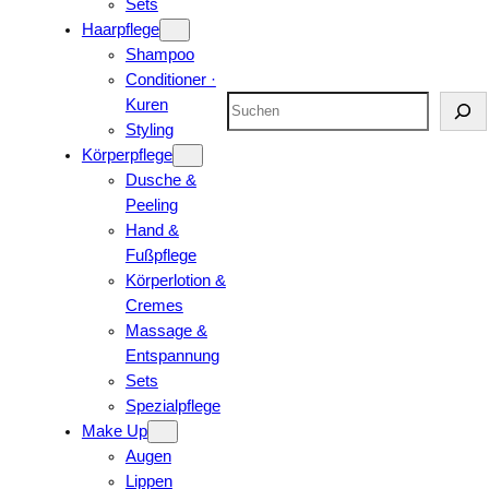
Sets
Haarpflege
Shampoo
Conditioner ·
Suchen
Kuren
Styling
Körperpflege
Dusche &
Peeling
Hand &
Fußpflege
Körperlotion &
Cremes
Massage &
Entspannung
Sets
Spezialpflege
Make Up
Augen
Lippen