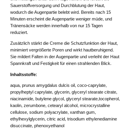
Sauerstoffversorgung und Durchblutung der Haut,
wodurch die Augenpartie belebt wird. Bereits nach 15
Minuten erscheint die Augenpartie weniger müde, und
Tränensäcke werden innerhalb von nur 15 Tagen
reduziert.
Zusätzlich stärkt die Creme die Schutzfunktion der Haut,
minimiert vergrößerte Poren und wirkt hautberuhigend.
Sie mildert Falten in der Augenpartie und verleiht der Haut
Spannkraft und Festigkeit für einen strahlenden Blick.
Inhaltsstoffe:
aqua, prunus amygdalus dulcis oil, coco-caprylate,
propylheptyl caprylate, glycerin, glyceryl stearate citrate,
niacinamide, butylene glycol, glyceryl stearate,tocopherol,
kaolin, zerumbone, cetearyl alcohol, microcrystalline
cellulose, sodium polyacrylate, xanthan gum,
ethylhexylglycerin, citric acid, trisodium ethylenediamine
disuccinate, phenoxyethanol