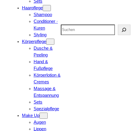
Sets
Haarpflege
Shampoo
Conditioner ·
Suchen
Kuren
Styling
Körperpflege
Dusche &
Peeling
Hand &
Fußpflege
Körperlotion &
Cremes
Massage &
Entspannung
Sets
Spezialpflege
Make Up
Augen
Lippen