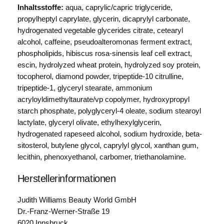
Inhaltsstoffe:
aqua, caprylic/capric triglyceride,
propylheptyl caprylate, glycerin, dicaprylyl carbonate,
hydrogenated vegetable glycerides citrate, cetearyl
alcohol, caffeine, pseudoalteromonas ferment extract,
phospholipids, hibiscus rosa-sinensis leaf cell extract,
escin, hydrolyzed wheat protein, hydrolyzed soy protein,
tocopherol, diamond powder, tripeptide-10 citrulline,
tripeptide-1, glyceryl stearate, ammonium
acryloyldimethyltaurate/vp copolymer, hydroxypropyl
starch phosphate, polyglyceryl-4 oleate, sodium stearoyl
lactylate, glyceryl olivate, ethylhexylglycerin,
hydrogenated rapeseed alcohol, sodium hydroxide, beta-
sitosterol, butylene glycol, caprylyl glycol, xanthan gum,
lecithin, phenoxyethanol, carbomer, triethanolamine.
Herstellerinformationen
Judith Williams Beauty World GmbH
Dr.-Franz-Werner-Straße 19
6020 Innsbruck