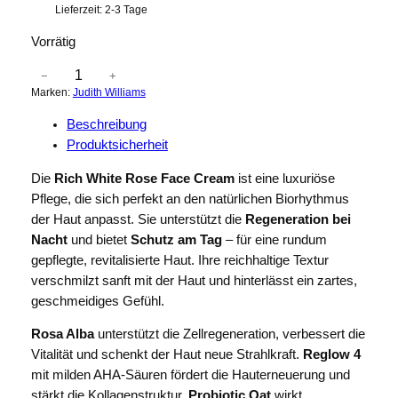
Lieferzeit:
2-3 Tage
Vorrätig
J
−
+
Marken:
Judith Williams
u
d
Beschreibung
i
Produktsicherheit
t
h
Die
Rich White Rose Face Cream
ist eine luxuriöse
W
Pflege, die sich perfekt an den natürlichen Biorhythmus
i
der Haut anpasst. Sie unterstützt die
Regeneration bei
l
Nacht
und bietet
Schutz am Tag
– für eine rundum
l
gepflegte, revitalisierte Haut. Ihre reichhaltige Textur
i
verschmilzt sanft mit der Haut und hinterlässt ein zartes,
a
geschmeidiges Gefühl.
m
Rosa Alba
unterstützt die Zellregeneration, verbessert die
s
Vitalität und schenkt der Haut neue Strahlkraft.
Reglow 4
L
mit milden AHA-Säuren fördert die Hauterneuerung und
i
stärkt die Kollagenstruktur.
Probiotic Oat
wirkt