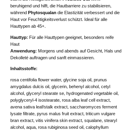
f
beruhigend und hilft, die Hautbarriere zu stabilisieren,
e
während
Phytosqualan
die Elastizität verbessert und die
L
Haut vor Feuchtigkeitsverlust schützt. Ideal für alle
o
Hauttypen ab 45+.
n
g
Hauttyp:
Für alle Hauttypen geeignet, besonders reife
B
Haut
e
Anwendung:
Morgens und abends auf Gesicht, Hals und
a
Dekolleté auftragen und sanft einmassieren.
u
Inhaltsstoffe:
t
y
rosa centifolia flower water, glycine soja oil, prunus
W
amygdalus dulcis oil, glycerin, behenyl alcohol, cetyl
h
alcohol, glyceryl stearate se, hydrogenated vegetable oil,
i
polyglyceryl-4 isostearate, rosa alba leaf cell extract,
t
avena sativa leaf/stalk extract, saccharomyces ferment
e
lysate filtrate, pyrus malus fruit extract, triticum vulgare
R
bran extract, vitis vinifera skin extract, squalane, stearyl
o
alcohol, aqua, rosa rubiginosa seed oil, calophyllum
s