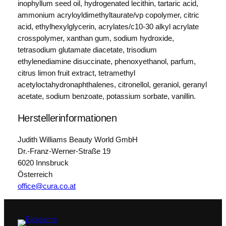
inophyllum seed oil, hydrogenated lecithin, tartaric acid,
e
ammonium acryloyldimethyltaurate/vp copolymer, citric
F
acid, ethylhexylglycerin, acrylates/c10-30 alkyl acrylate
a
crosspolymer, xanthan gum, sodium hydroxide,
c
tetrasodium glutamate diacetate, trisodium
e
ethylenediamine disuccinate, phenoxyethanol, parfum,
C
citrus limon fruit extract, tetramethyl
r
acetyloctahydronaphthalenes, citronellol, geraniol, geranyl
e
acetate, sodium benzoate, potassium sorbate, vanillin.
a
m
Herstellerinformationen
1
0
Judith Williams Beauty World GmbH
0
Dr.-Franz-Werner-Straße 19
M
6020 Innsbruck
e
Österreich
n
office@cura.co.at
g
e