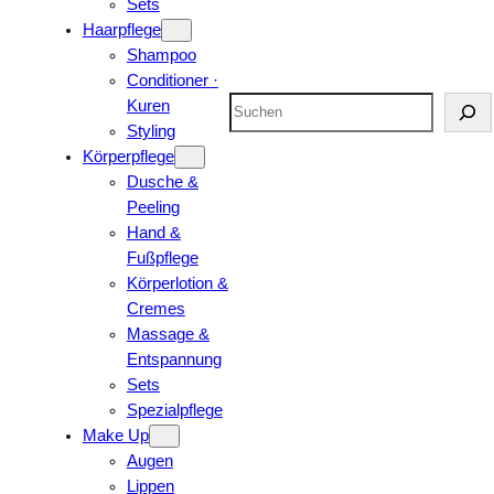
Sets
Haarpflege
Shampoo
Conditioner ·
Suchen
Kuren
Styling
Körperpflege
Dusche &
Peeling
Hand &
Fußpflege
Körperlotion &
Cremes
Massage &
Entspannung
Sets
Spezialpflege
Make Up
Augen
Lippen