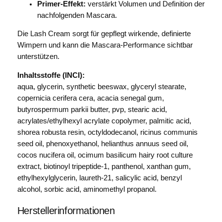
Primer-Effekt:
verstärkt Volumen und Definition der
nachfolgenden Mascara.
Die Lash Cream sorgt für gepflegt wirkende, definierte
Wimpern und kann die Mascara-Performance sichtbar
unterstützen.
Inhaltsstoffe (INCI):
aqua, glycerin, synthetic beeswax, glyceryl stearate,
copernicia cerifera cera, acacia senegal gum,
butyrospermum parkii butter, pvp, stearic acid,
acrylates/ethylhexyl acrylate copolymer, palmitic acid,
shorea robusta resin, octyldodecanol, ricinus communis
seed oil, phenoxyethanol, helianthus annuus seed oil,
cocos nucifera oil, ocimum basilicum hairy root culture
extract, biotinoyl tripeptide-1, panthenol, xanthan gum,
ethylhexylglycerin, laureth-21, salicylic acid, benzyl
alcohol, sorbic acid, aminomethyl propanol.
Herstellerinformationen