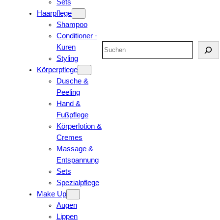
Sets
Haarpflege
Shampoo
Conditioner ·
Suchen
Kuren
Styling
Körperpflege
Dusche &
Peeling
Hand &
Fußpflege
Körperlotion &
Cremes
Massage &
Entspannung
Sets
Spezialpflege
Make Up
Augen
Lippen