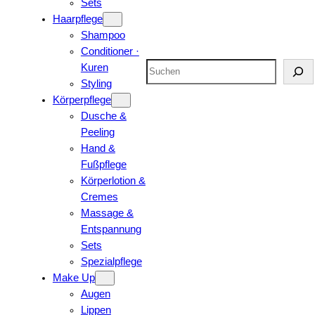
Sets
Haarpflege
Shampoo
Conditioner ·
Suchen
Kuren
Styling
Körperpflege
Dusche &
Peeling
Hand &
Fußpflege
Körperlotion &
Cremes
Massage &
Entspannung
Sets
Spezialpflege
Make Up
Augen
Lippen