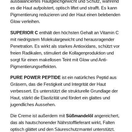
ausbalanciertes Hautgleichgewicht und Schutz, während
t
es die Haut aufpolstert, optisch liftet und strafft. Es kann
y
Pigmentierung reduzieren und der Haut einen belebenden
T
Glow verleihen.
h
e
SUPERIOR C
enthält den höchsten Gehalt an Vitamin C
r
mit niedrigstem Molekulargewicht und herausragender
a
Penetration. Es wirkt als starkes Antioxidans, schützt vor
p
freien Radikalen, stimuliert die Kollagenproduktion und
i
sorgt für einen makellosen Teint mit Glow und Anti-
s
Pigmentierungseffekten.
t
PURE POWER PEPTIDE
ist ein natürliches Peptid aus
F
Gräsern, das die Festigkeit und Integrität der Haut
a
verbessert. Es unterstützt die strukturelle Grundlage der
c
Haut, stärkt die Elastizität und fördert ein glattes und
e
jugendliches Aussehen.
C
r
Die Creme ist außerdem mit
Süßmandelöl
angereichert,
e
das als hautschonender Nährstofflieferant wirkt, Falten
a
optisch glättet und den Säureschutzmantel unterstützt.