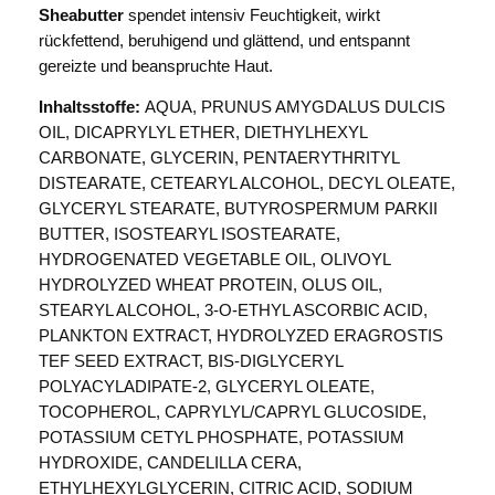
m
Sheabutter
spendet intensiv Feuchtigkeit, wirkt
5
rückfettend, beruhigend und glättend, und entspannt
0
gereizte und beanspruchte Haut.
m
l
Inhaltsstoffe:
AQUA, PRUNUS AMYGDALUS DULCIS
M
OIL, DICAPRYLYL ETHER, DIETHYLHEXYL
e
CARBONATE, GLYCERIN, PENTAERYTHRITYL
n
DISTEARATE, CETEARYL ALCOHOL, DECYL OLEATE,
g
GLYCERYL STEARATE, BUTYROSPERMUM PARKII
e
BUTTER, ISOSTEARYL ISOSTEARATE,
HYDROGENATED VEGETABLE OIL, OLIVOYL
HYDROLYZED WHEAT PROTEIN, OLUS OIL,
STEARYL ALCOHOL, 3-O-ETHYL ASCORBIC ACID,
PLANKTON EXTRACT, HYDROLYZED ERAGROSTIS
TEF SEED EXTRACT, BIS-DIGLYCERYL
POLYACYLADIPATE-2, GLYCERYL OLEATE,
TOCOPHEROL, CAPRYLYL/CAPRYL GLUCOSIDE,
POTASSIUM CETYL PHOSPHATE, POTASSIUM
HYDROXIDE, CANDELILLA CERA,
ETHYLHEXYLGLYCERIN, CITRIC ACID, SODIUM