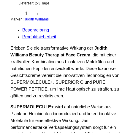
Lieferzeit:
2-3 Tage
J
−
+
Marken:
Judith Williams
u
d
Beschreibung
i
Produktsicherheit
t
h
Erleben Sie die transformative Wirkung der
Judith
W
Williams Beauty Therapist Face Cream
, die mit einer
i
kraftvollen Kombination aus bioaktiven Molekülen und
l
natürlichen Peptiden entwickelt wurde. Diese luxuriöse
l
Gesichtscreme vereint die innovativen Technologien von
i
SUPERMOLECULE+, SUPERIOR C und PURE
a
POWER PEPTIDE, um Ihre Haut optisch zu straffen, zu
m
glätten und zu revitalisieren.
s
SUPERMOLECULE+
wird auf natürliche Weise aus
B
Plankton-Holobionten bioproduziert und liefert bioaktive
e
Moleküle für eine effektive Wirkung. Das
a
performancestarke Verkapselungssystem sorgt für ein
u