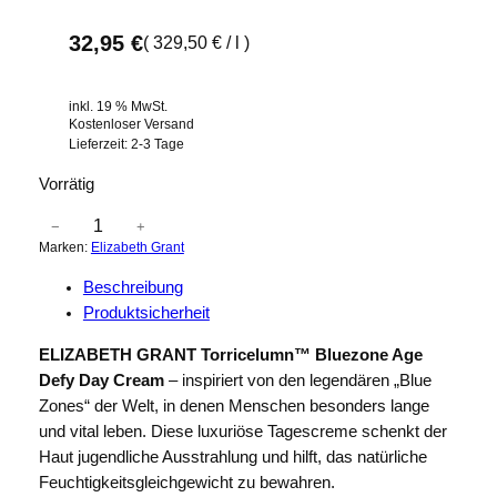
32,95
€
(
329,50
€
/
l
)
inkl. 19 % MwSt.
Kostenloser Versand
Lieferzeit:
2-3 Tage
Vorrätig
E
−
+
Marken:
Elizabeth Grant
L
I
Beschreibung
Z
Produktsicherheit
A
B
ELIZABETH GRANT Torricelumn™ Bluezone Age
E
Defy Day Cream
– inspiriert von den legendären „Blue
T
Zones“ der Welt, in denen Menschen besonders lange
H
und vital leben. Diese luxuriöse Tagescreme schenkt der
G
Haut jugendliche Ausstrahlung und hilft, das natürliche
R
Feuchtigkeitsgleichgewicht zu bewahren.