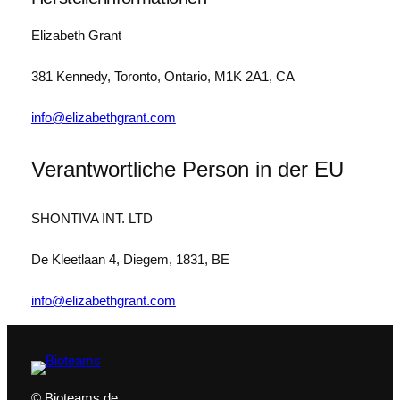
y
C
Elizabeth Grant
r
e
381 Kennedy, Toronto, Ontario, M1K 2A1, CA
a
m
info@elizabethgrant.com
1
0
Verantwortliche Person in der EU
0
m
l
SHONTIVA INT. LTD
M
e
De Kleetlaan 4, Diegem, 1831, BE
n
g
info@elizabethgrant.com
e
© Bioteams.de