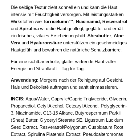
A
Die seidige Textur zieht schnell ein und kann die Haut
N
intensiv mit Feuchtigkeit versorgen. Mit leistungsstarken
T
Wirkstoffen wie
Torricelumn™
,
Niacinamid
,
Resveratrol
T
und
Spirulina
wird die Haut gepflegt, geglättet und erhält
o
ein frisches, vitales Erscheinungsbild.
Sheabutter
,
Aloe
r
Vera
und
Hyaluronsäure
unterstützen ein geschmeidiges
r
Hautgefühl und bewahren die natürliche Schutzbarriere.
i
c
Für eine sichtbar erholte, glatter wirkende Haut voller
e
Energie und Strahlkraft – Tag für Tag.
l
Anwendung:
Morgens nach der Reinigung auf Gesicht,
u
Hals und Dekolleté auftragen und sanft einmassieren.
m
n
INCIS:
Aqua/Water, Caprylic/Capric Triglyceride, Glycerin,
A
Propanediol, Cetyl Alcohol, Cetearyl Alcohol, Polyglycerin-
b
3, Niacinamide, C13-15 Alkane, Butyrospermum Parkii
s
(Shea) Butter, Glyceryl Stearate SE, Ligustrum Lucidum
o
Seed Extract, Resveratrol/Polygonum Cuspidatum Root
l
Extract, Spirulina Platensis Extract, Pseudoalteromonas
u