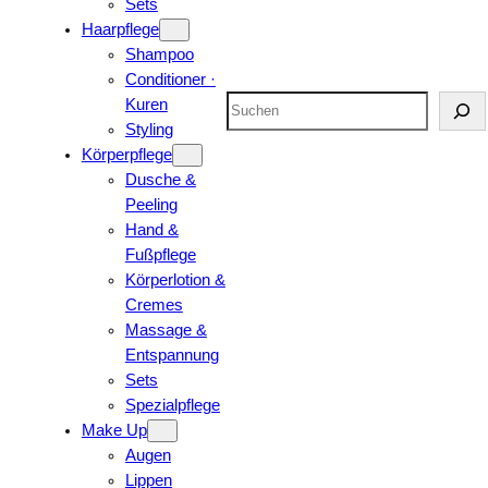
Sets
Haarpflege
Shampoo
Conditioner ·
Suchen
Kuren
Styling
Körperpflege
Dusche &
Peeling
Hand &
Fußpflege
Körperlotion &
Cremes
Massage &
Entspannung
Sets
Spezialpflege
Make Up
Augen
Lippen