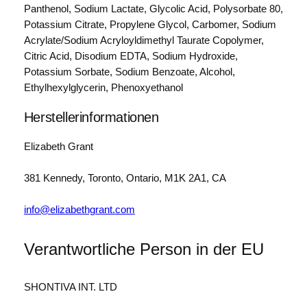
2
Panthenol, Sodium Lactate, Glycolic Acid, Polysorbate 80,
4
Potassium Citrate, Propylene Glycol, Carbomer, Sodium
h
Acrylate/Sodium Acryloyldimethyl Taurate Copolymer,
E
Citric Acid, Disodium EDTA, Sodium Hydroxide,
y
Potassium Sorbate, Sodium Benzoate, Alcohol,
e
Ethylhexylglycerin, Phenoxyethanol
C
r
Herstellerinformationen
e
a
Elizabeth Grant
m
w
381 Kennedy, Toronto, Ontario, M1K 2A1, CA
i
t
info@elizabethgrant.com
h
P
Verantwortliche Person in der EU
r
o
b
SHONTIVA INT. LTD
i