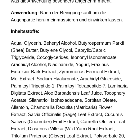
was die Anwendung besonders angenehm macht.
T
o
Anwendung:
Nach der Reinigung sanft um die
r
Augenpartie herum einmassieren und einwirken lassen.
r
Inhaltsstoffe:
i
c
Aqua, Glycerin, Behenyl Alcohol, Butyrospermum Parkii
e
(Shea) Butter, Butylene Glycol, Caprylic/Capric
l
Triglyceride, Cocoglycerides, Isononyl Isononanoate,
u
Arachidyl Alcohol, Niacinamide, Yogurt, Fraxinus
m
Excelsior Bark Extract, Zymomonas Ferment Extract,
n
Mel Extract, Sodium Hyaluronate, Arachidyl Glucoside,
A
Palmitoyl Tripeptide-1, Palmitoyl Tetrapeptide-7, Laminaria
b
Digitata Extract, Aloe Barbadensis Leaf Juice, Tocopheryl
s
Acetate, Silanetriol, Isohexadecane, Sorbitan Oleate,
o
Allantoin, Chamomilla Recutita (Matricaria) Flower
l
Extract, Salvia Officinalis (Sage) Leaf Extract, Cucumis
u
Sativus (Cucumber) Fruit Extract, Camellia Oleifera Leaf
t
Extract, Dioscorea Villosa (Wild Yam) Root Extract,
e
Trifolium Pratense (Clover) Leaf Extract, Polysorbate 20,