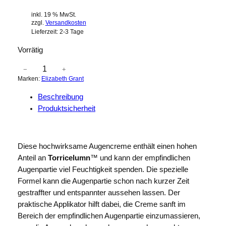
inkl. 19 % MwSt.
zzgl.
Versandkosten
Lieferzeit:
2-3 Tage
Vorrätig
E
−
+
Marken:
Elizabeth Grant
l
i
Beschreibung
z
Produktsicherheit
a
b
e
Diese hochwirksame Augencreme enthält einen hohen
t
Anteil an
Torricelumn
™ und kann der empfindlichen
h
Augenpartie viel Feuchtigkeit spenden. Die spezielle
G
Formel kann die Augenpartie schon nach kurzer Zeit
r
gestraffter und entspannter aussehen lassen. Der
a
praktische Applikator hilft dabei, die Creme sanft im
n
Bereich der empfindlichen Augenpartie einzumassieren,
t