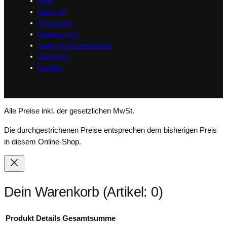
AGB
g
Widerruf
e
Impressum
Datenschutz
Liefer & Versandkosten
Zahlarten
Kontakt
Alle Preise inkl. der gesetzlichen MwSt.
Die durchgestrichenen Preise entsprechen dem bisherigen Preis
in diesem Online-Shop.
Dein Warenkorb
(Artikel: 0)
Produkt
Details
Gesamtsumme