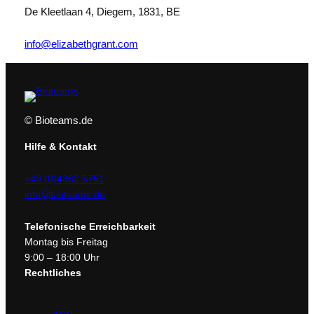
o
De Kleetlaan 4, Diegem, 1831, BE
t
i
info@elizabethgrant.com
c
Y
o
g
© Bioteams.de
h
u
Hilfe & Kontakt
r
t
+49 (0)4362 5751
,
info@bioteams.de
1
5
Telefonische Erreichbarkeit
m
Montag bis Freitag
l
9:00 – 18:00 Uhr
M
Rechtliches
e
n