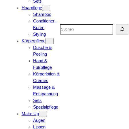
Sets
Haarpflege
Shampoo
Conditioner ·
Suchen
Kuren
Styling
Körperpflege
Dusche &
Peeling
Hand &
Fußpflege
Körperlotion &
Cremes
Massage &
Entspannung
Sets
Spezialpflege
Make Up
Augen
Lippen