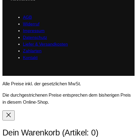
n
g
e
AGB
Widerruf
Impressum
Datenschutz
Liefer & Versandkosten
Zahlarten
Kontakt
Alle Preise inkl. der gesetzlichen MwSt.
Die durchgestrichenen Preise entsprechen dem bisherigen Preis
in diesem Online-Shop.
Dein Warenkorb
(Artikel: 0)