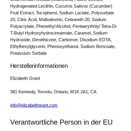
A
Hydrogenated Lecithin, Cucumis Sativus (Cucumber)
m
Fruit Extract, Tocopherol, Sodium Lactate, Polysorbate
b
20, Citric Acid, Maltodextrin, Ceteareth-20, Sodium
e
Polyacrylate, Phenethyl Alcohol, Pentaerythrityl Tetra-Di-
r
T-Butyl Hydroxyhydrocinnamate, Caramel, Sodium
E
Hydroxide, Dimethicone, Carbomer, Disodium EDTA,
d
Ethylhexylglycerin, Phenoxyethanol, Sodium Benzoate,
i
Potassium Sorbate
t
i
Herstellerinformationen
o
n
Elizabeth Grant
2
4
381 Kennedy, Toronto, Ontario, M1K 2A1, CA
h
C
info@elizabethgrant.com
r
e
Verantwortliche Person in der EU
a
m