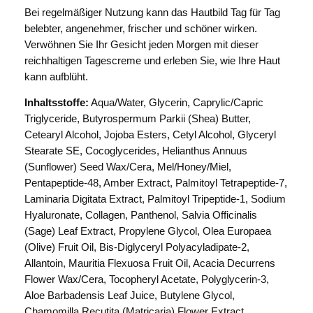
R
Bei regelmäßiger Nutzung kann das Hautbild Tag für Tag
o
belebter, angenehmer, frischer und schöner wirken.
y
Verwöhnen Sie Ihr Gesicht jeden Morgen mit dieser
a
reichhaltigen Tagescreme und erleben Sie, wie Ihre Haut
l
kann aufblüht.
e
Inhaltsstoffe:
Aqua/Water, Glycerin, Caprylic/Capric
I
Triglyceride, Butyrospermum Parkii (Shea) Butter,
m
Cetearyl Alcohol, Jojoba Esters, Cetyl Alcohol, Glyceryl
p
Stearate SE, Cocoglycerides, Helianthus Annuus
e
(Sunflower) Seed Wax/Cera, Mel/Honey/Miel,
r
Pentapeptide-48, Amber Extract, Palmitoyl Tetrapeptide-7,
i
Laminaria Digitata Extract, Palmitoyl Tripeptide-1, Sodium
a
Hyaluronate, Collagen, Panthenol, Salvia Officinalis
l
(Sage) Leaf Extract, Propylene Glycol, Olea Europaea
H
(Olive) Fruit Oil, Bis-Diglyceryl Polyacyladipate-2,
o
Allantoin, Mauritia Flexuosa Fruit Oil, Acacia Decurrens
n
Flower Wax/Cera, Tocopheryl Acetate, Polyglycerin-3,
e
Aloe Barbadensis Leaf Juice, Butylene Glycol,
y
Chamomilla Recutita (Matricaria) Flower Extract,