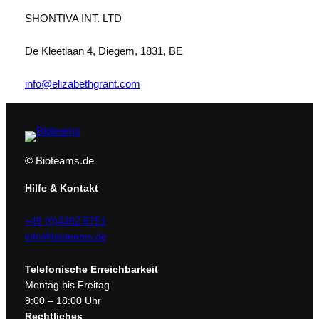
1
SHONTIVA INT. LTD
0
0
De Kleetlaan 4, Diegem, 1831, BE
m
l
info@elizabethgrant.com
m
i
t
B
e
© Bioteams.de
r
Hilfe & Kontakt
n
s
+49 (0)4362 5751
t
info@bioteams.de
e
i
Telefonische Erreichbarkeit
n
Montag bis Freitag
M
9:00 – 18:00 Uhr
e
Rechtliches