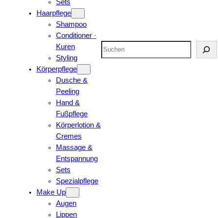
Sets
Haarpflege
Shampoo
Conditioner ·
Suchen
Kuren
Styling
Körperpflege
Dusche &
Peeling
Hand &
Fußpflege
Körperlotion &
Cremes
Massage &
Entspannung
Sets
Spezialpflege
Make Up
Augen
Lippen