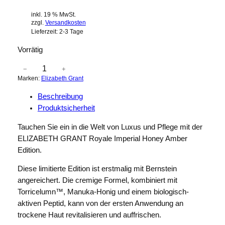
inkl. 19 % MwSt.
zzgl.
Versandkosten
Lieferzeit:
2-3 Tage
Vorrätig
E
−
+
Marken:
Elizabeth Grant
L
I
Beschreibung
Z
Produktsicherheit
A
B
Tauchen Sie ein in die Welt von Luxus und Pflege mit der
E
ELIZABETH GRANT Royale Imperial Honey Amber
T
Edition.
H
Diese limitierte Edition ist erstmalig mit Bernstein
G
angereichert. Die cremige Formel, kombiniert mit
R
Torricelumn™, Manuka-Honig und einem biologisch-
A
aktiven Peptid, kann von der ersten Anwendung an
N
trockene Haut revitalisieren und auffrischen.
T