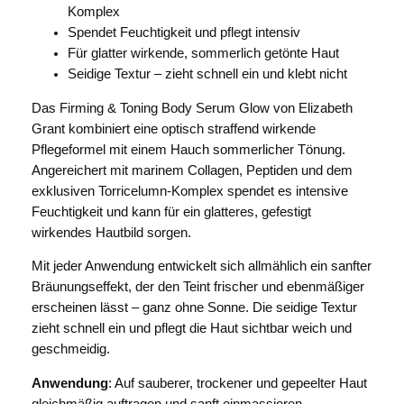
Komplex
G
Spendet Feuchtigkeit und pflegt intensiv
R
Für glatter wirkende, sommerlich getönte Haut
A
Seidige Textur – zieht schnell ein und klebt nicht
N
T
Das Firming & Toning Body Serum Glow von Elizabeth
E
Grant kombiniert eine optisch straffend wirkende
l
Pflegeformel mit einem Hauch sommerlicher Tönung.
i
Angereichert mit marinem Collagen, Peptiden und dem
z
exklusiven Torricelumn-Komplex spendet es intensive
a
Feuchtigkeit und kann für ein glatteres, gefestigt
b
wirkendes Hautbild sorgen.
e
Mit jeder Anwendung entwickelt sich allmählich ein sanfter
t
Bräunungseffekt, der den Teint frischer und ebenmäßiger
h
erscheinen lässt – ganz ohne Sonne. Die seidige Textur
G
zieht schnell ein und pflegt die Haut sichtbar weich und
r
geschmeidig.
a
n
Anwendung
: Auf sauberer, trockener und gepeelter Haut
t
gleichmäßig auftragen und sanft einmassieren –