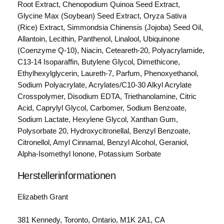
Root Extract, Chenopodium Quinoa Seed Extract,
r
Glycine Max (Soybean) Seed Extract, Oryza Sativa
u
(Rice) Extract, Simmondsia Chinensis (Jojoba) Seed Oil,
m
Allantoin, Lecithin, Panthenol, Linalool, Ubiquinone
G
(Coenzyme Q-10), Niacin, Ceteareth-20, Polyacrylamide,
l
C13-14 Isoparaffin, Butylene Glycol, Dimethicone,
o
Ethylhexylglycerin, Laureth-7, Parfum, Phenoxyethanol,
w
Sodium Polyacrylate, Acrylates/C10-30 Alkyl Acrylate
2
Crosspolymer, Disodium EDTA, Triethanolamine, Citric
0
Acid, Caprylyl Glycol, Carbomer, Sodium Benzoate,
0
Sodium Lactate, Hexylene Glycol, Xanthan Gum,
m
Polysorbate 20, Hydroxycitronellal, Benzyl Benzoate,
l
Citronellol, Amyl Cinnamal, Benzyl Alcohol, Geraniol,
B
Alpha-Isomethyl Ionone, Potassium Sorbate
r
ä
Herstellerinformationen
u
n
Elizabeth Grant
u
n
381 Kennedy, Toronto, Ontario, M1K 2A1, CA