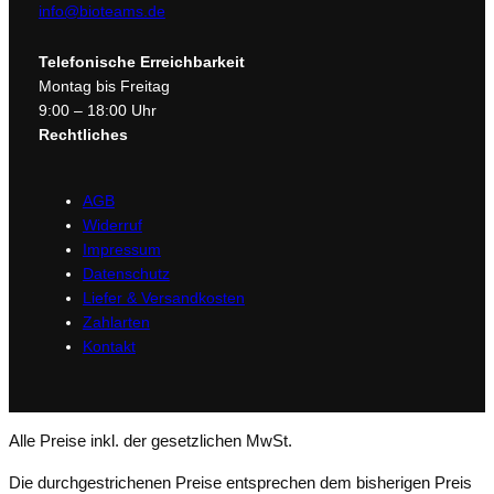
&
info@bioteams.de
P
e
Telefonische Erreichbarkeit
p
Montag bis Freitag
t
9:00 – 18:00 Uhr
i
Rechtliches
d
e
AGB
n
Widerruf
–
Impressum
f
Datenschutz
e
Liefer & Versandkosten
u
Zahlarten
c
Kontakt
h
t
i
g
Alle Preise inkl. der gesetzlichen MwSt.
k
e
Die durchgestrichenen Preise entsprechen dem bisherigen Preis