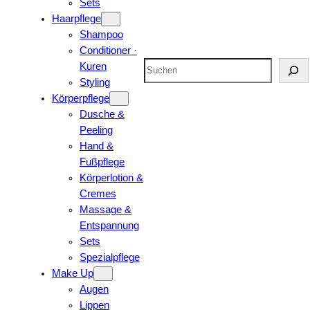
Sets
Haarpflege
Shampoo
Conditioner ·
Suchen
Kuren
Styling
Körperpflege
Dusche &
Peeling
Hand &
Fußpflege
Körperlotion &
Cremes
Massage &
Entspannung
Sets
Spezialpflege
Make Up
Augen
Lippen