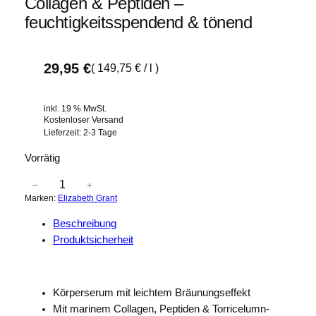
Collagen & Peptiden –
feuchtigkeitsspendend & tönend
29,95
€
(
149,75
€
/
l
)
inkl. 19 % MwSt.
Kostenloser Versand
Lieferzeit:
2-3 Tage
Vorrätig
E
−
+
Marken:
Elizabeth Grant
L
I
Beschreibung
Z
Produktsicherheit
A
B
E
Körperserum mit leichtem Bräunungseffekt
T
Mit marinem Collagen, Peptiden & Torricelumn-
H