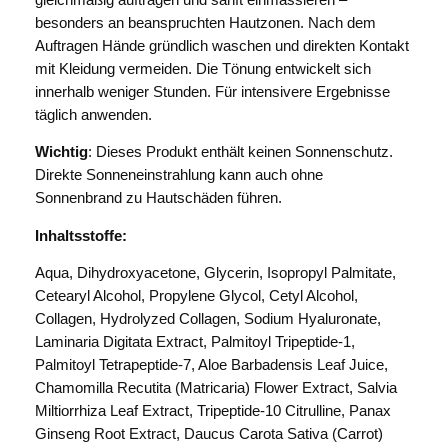
F
besonders an beanspruchten Hautzonen. Nach dem
i
Auftragen Hände gründlich waschen und direkten Kontakt
r
mit Kleidung vermeiden. Die Tönung entwickelt sich
m
innerhalb weniger Stunden. Für intensivere Ergebnisse
i
täglich anwenden.
n
g
Wichtig
: Dieses Produkt enthält keinen Sonnenschutz.
&
Direkte Sonneneinstrahlung kann auch ohne
T
Sonnenbrand zu Hautschäden führen.
o
Inhaltsstoffe:
n
i
Aqua, Dihydroxyacetone, Glycerin, Isopropyl Palmitate,
n
Cetearyl Alcohol, Propylene Glycol, Cetyl Alcohol,
g
Collagen, Hydrolyzed Collagen, Sodium Hyaluronate,
B
Laminaria Digitata Extract, Palmitoyl Tripeptide-1,
o
Palmitoyl Tetrapeptide-7, Aloe Barbadensis Leaf Juice,
d
Chamomilla Recutita (Matricaria) Flower Extract, Salvia
y
Miltiorrhiza Leaf Extract, Tripeptide-10 Citrulline, Panax
S
Ginseng Root Extract, Daucus Carota Sativa (Carrot)
e