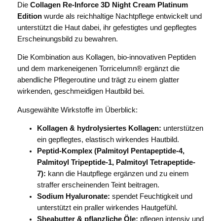
B
Die
Collagen Re-Inforce 3D Night Cream Platinum
E
Edition
wurde als reichhaltige Nachtpflege entwickelt und
T
unterstützt die Haut dabei, ihr gefestigtes und gepflegtes
H
Erscheinungsbild zu bewahren.
G
Die Kombination aus Kollagen, bio-innovativen Peptiden
R
und dem markeneigenen Torricelumn® ergänzt die
A
abendliche Pflegeroutine und trägt zu einem glatter
N
wirkenden, geschmeidigen Hautbild bei.
T
C
Ausgewählte Wirkstoffe im Überblick:
o
Kollagen & hydrolysiertes Kollagen:
unterstützen
l
ein gepflegtes, elastisch wirkendes Hautbild.
l
Peptid-Komplex (Palmitoyl Pentapeptide-4,
a
Palmitoyl Tripeptide-1, Palmitoyl Tetrapeptide-
g
7):
kann die Hautpflege ergänzen und zu einem
e
straffer erscheinenden Teint beitragen.
n
Sodium Hyaluronate:
spendet Feuchtigkeit und
R
unterstützt ein praller wirkendes Hautgefühl.
e
Sheabutter & pflanzliche Öle:
pflegen intensiv und
I