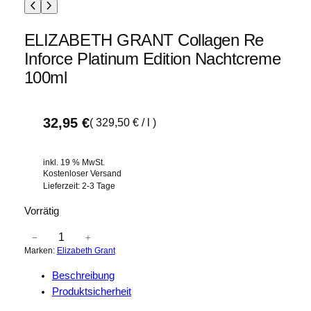
ELIZABETH GRANT Collagen Re
Inforce Platinum Edition Nachtcreme
100ml
32,95
€
(
329,50
€
/
l
)
inkl. 19 % MwSt.
Kostenloser Versand
Lieferzeit:
2-3 Tage
Vorrätig
E
−
+
Marken:
Elizabeth Grant
L
I
Beschreibung
Z
Produktsicherheit
A