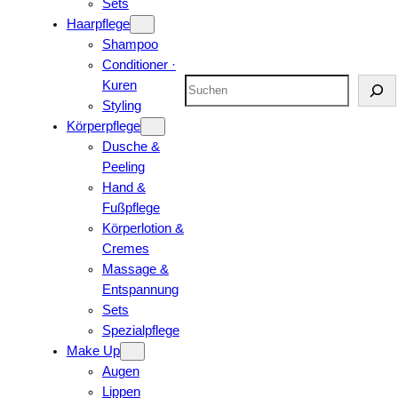
Sets
Haarpflege
Shampoo
Conditioner ·
Suchen
Kuren
Styling
Körperpflege
Dusche &
Peeling
Hand &
Fußpflege
Körperlotion &
Cremes
Massage &
Entspannung
Sets
Spezialpflege
Make Up
Augen
Lippen