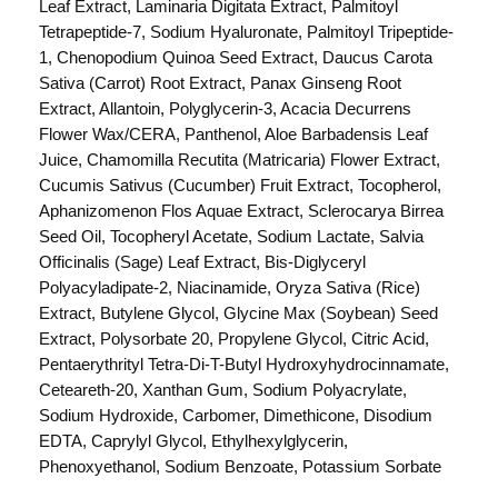
Leaf Extract, Laminaria Digitata Extract, Palmitoyl
o
Tetrapeptide-7, Sodium Hyaluronate, Palmitoyl Tripeptide-
n
1, Chenopodium Quinoa Seed Extract, Daucus Carota
N
Sativa (Carrot) Root Extract, Panax Ginseng Root
a
Extract, Allantoin, Polyglycerin-3, Acacia Decurrens
c
Flower Wax/CERA, Panthenol, Aloe Barbadensis Leaf
h
Juice, Chamomilla Recutita (Matricaria) Flower Extract,
t
Cucumis Sativus (Cucumber) Fruit Extract, Tocopherol,
c
Aphanizomenon Flos Aquae Extract, Sclerocarya Birrea
r
Seed Oil, Tocopheryl Acetate, Sodium Lactate, Salvia
e
Officinalis (Sage) Leaf Extract, Bis-Diglyceryl
m
Polyacyladipate-2, Niacinamide, Oryza Sativa (Rice)
e
Extract, Butylene Glycol, Glycine Max (Soybean) Seed
1
Extract, Polysorbate 20, Propylene Glycol, Citric Acid,
0
Pentaerythrityl Tetra-Di-T-Butyl Hydroxyhydrocinnamate,
0
Ceteareth-20, Xanthan Gum, Sodium Polyacrylate,
m
Sodium Hydroxide, Carbomer, Dimethicone, Disodium
l
EDTA, Caprylyl Glycol, Ethylhexylglycerin,
M
Phenoxyethanol, Sodium Benzoate, Potassium Sorbate
e
n