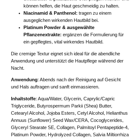
können helfen, die Haut geschmeidig zu halten.
n
Niacinamid & Panthenol:
tragen zu einem
f
ausgeglichen wirkenden Hautbild bei.
o
Platinum Powder & ausgewählte
r
Pflanzenextrakte:
ergänzen die Formulierung für
c
ein gepflegtes, vital wirkendes Hautbild.
e
P
Die cremige Textur eignet sich ideal für die abendliche
l
Anwendung und unterstützt die Hautpflege während der
a
Nacht.
t
i
Anwendung
: Abends nach der Reinigung auf Gesicht
n
und Hals auftragen und sanft einmassieren.
u
Inhaltstoffe
: Aqua/Water, Glycerin, Caprylic/Capric
m
Triglyceride, Butyrospermum Parkii (Shea) Butter,
E
Cetearyl Alcohol, Jojoba Esters, Cetyl Alcohol, Helianthus
d
Annuus (Sunflower) Seed Wax/CERA, Cocoglycerides,
i
Glyceryl Stearate SE, Collagen, Palmitoyl Pentapeptide-4,
t
Platinum Powder, Hydrolyzed Collagen, Salvia Miltiorrhiza
i