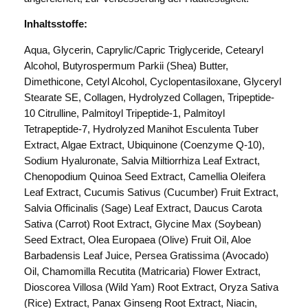
Inhaltsstoffe:
Aqua, Glycerin, Caprylic/Capric Triglyceride, Cetearyl
Alcohol, Butyrospermum Parkii (Shea) Butter,
Dimethicone, Cetyl Alcohol, Cyclopentasiloxane, Glyceryl
Stearate SE, Collagen, Hydrolyzed Collagen, Tripeptide-
10 Citrulline, Palmitoyl Tripeptide-1, Palmitoyl
Tetrapeptide-7, Hydrolyzed Manihot Esculenta Tuber
Extract, Algae Extract, Ubiquinone (Coenzyme Q-10),
Sodium Hyaluronate, Salvia Miltiorrhiza Leaf Extract,
Chenopodium Quinoa Seed Extract, Camellia Oleifera
Leaf Extract, Cucumis Sativus (Cucumber) Fruit Extract,
Salvia Officinalis (Sage) Leaf Extract, Daucus Carota
Sativa (Carrot) Root Extract, Glycine Max (Soybean)
Seed Extract, Olea Europaea (Olive) Fruit Oil, Aloe
Barbadensis Leaf Juice, Persea Gratissima (Avocado)
Oil, Chamomilla Recutita (Matricaria) Flower Extract,
Dioscorea Villosa (Wild Yam) Root Extract, Oryza Sativa
(Rice) Extract, Panax Ginseng Root Extract, Niacin,