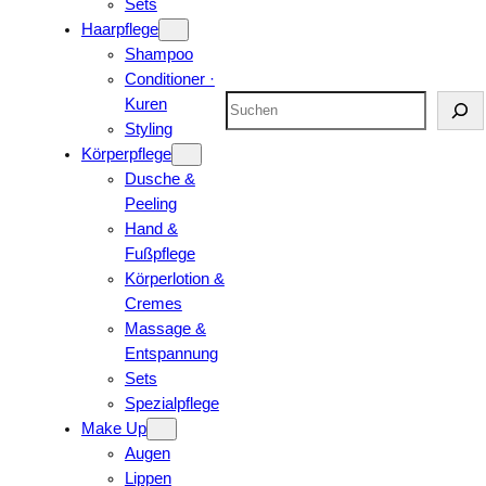
Sets
Haarpflege
Shampoo
Conditioner ·
Suchen
Kuren
Styling
Körperpflege
Dusche &
Peeling
Hand &
Fußpflege
Körperlotion &
Cremes
Massage &
Entspannung
Sets
Spezialpflege
Make Up
Augen
Lippen