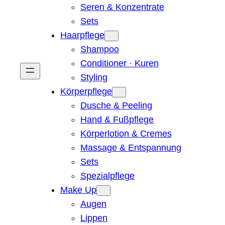
Seren & Konzentrate
Sets
Haarpflege
Shampoo
Conditioner · Kuren
Styling
Körperpflege
Dusche & Peeling
Hand & Fußpflege
Körperlotion & Cremes
Massage & Entspannung
Sets
Spezialpflege
Make Up
Augen
Lippen