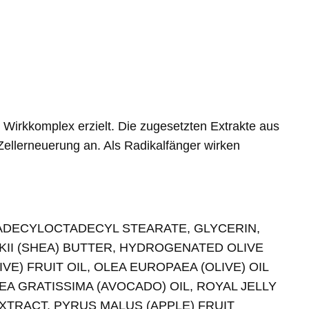
n Wirkkomplex erzielt. Die zugesetzten Extrakte aus
Zellerneuerung an. Als Radikalfänger wirken
RADECYLOCTADECYL STEARATE, GLYCERIN,
KII (SHEA) BUTTER, HYDROGENATED OLIVE
E) FRUIT OIL, OLEA EUROPAEA (OLIVE) OIL
EA GRATISSIMA (AVOCADO) OIL, ROYAL JELLY
XTRACT, PYRUS MALUS (APPLE) FRUIT