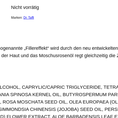
Nicht vorrätig
Marken:
Dr. Taffi
ogenannte „Fillereffekt“ wird durch den neu entwickelte
 der Haut und das Moschusrosenöl regt gleichzeitig die 
ALCOHOL, CAPRYLIC/CAPRIC TRIGLYCERIDE, TET
GANIA SPINOSA KERNEL OIL, BUTYROSPERMUM PAR
 ROSA MOSCHATA SEED OIL, OLEA EUROPAEA (OLIV
SIMMONDSIA CHINENSIS (JOJOBA) SEED OIL, PERS
LD) FLOWER EXTRACT, ALOE BARBADENSIS LEAF E