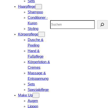
Sets
Haarpflege
Shampoo
Conditioner ·
Suchen
Kuren
Styling
Körperpflege
Dusche &
Peeling
Hand &
Fußpflege
Körperlotion &
Cremes
Massage &
Entspannung
Sets
Spezialpflege
Make Up
Augen
Lippen