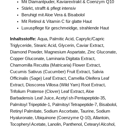
Mit Diamantpuder, Kaviarextrakt & Coenzym Q10
Stärkt, strafft & pflegt intensiv
Beruhigt mit Aloe Vera & Bisabolol
Mit Retinol & Vitamin C für glatte Haut
Luxuspflege für geschmeidige, strahlende Haut
Inhaltsstoffe:
Aqua, Palmitic Acid, Caprylic/Capric
Triglyceride, Stearic Acid, Glycerin, Caviar Extract,
Diamond Powder, Magnesium Aspartate, Zinc Gluconate,
Copper Gluconate, Laminaria Digitata Extract,
Chamomilla Recutita (Matricaria) Flower Extract,
Cucumis Sativus (Cucumber) Fruit Extract, Salvia
Officinalis (Sage) Leaf Extract, Camellia Oleifera Leaf
Extract, Dioscorea Villosa (Wild Yam) Root Extract,
Trifolium Pratense (Clover) Leaf Extract, Aloe
Barbadensis Leaf Juice, Acetyl sh-Pentapeptide-35,
Palmitoyl Tripeptide-1, Palmitoyl Tetrapeptide-7, Bisabolol,
Retinyl Palmitate, Sodium Ascorbate, Taurine, Sodium
Hyaluronate, Ubiquinone (Coenzyme Q-10), Allantoin,
Tocopheryl Acetate, Lanolin, Panthenol, Cetearyl Alcohol,