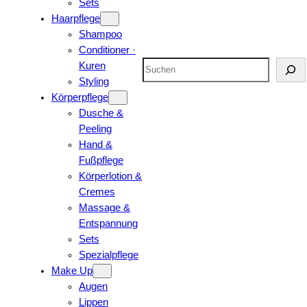
Sets
Haarpflege
Shampoo
Conditioner ·
Suchen
Kuren
Styling
Körperpflege
Dusche &
Peeling
Hand &
Fußpflege
Körperlotion &
Cremes
Massage &
Entspannung
Sets
Spezialpflege
Make Up
Augen
Lippen