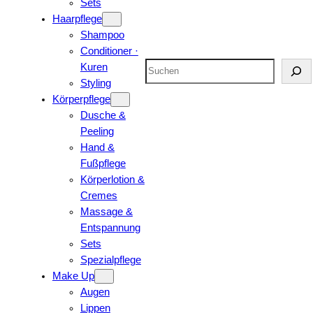
Sets
Haarpflege
Shampoo
Conditioner ·
Suchen
Kuren
Styling
Körperpflege
Dusche &
Peeling
Hand &
Fußpflege
Körperlotion &
Cremes
Massage &
Entspannung
Sets
Spezialpflege
Make Up
Augen
Lippen