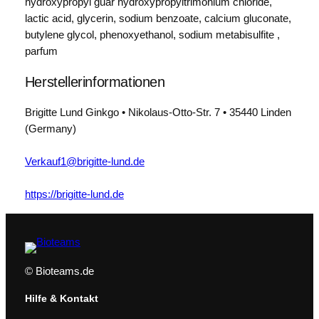
hydroxypropyl guar hydroxypropyltrimonium chloride,
lactic acid, glycerin, sodium benzoate, calcium gluconate,
butylene glycol, phenoxyethanol, sodium metabisulfite ,
parfum
Herstellerinformationen
Brigitte Lund Ginkgo • Nikolaus-Otto-Str. 7 • 35440 Linden
(Germany)
Verkauf1@brigitte-lund.de
https://brigitte-lund.de
© Bioteams.de
Hilfe & Kontakt