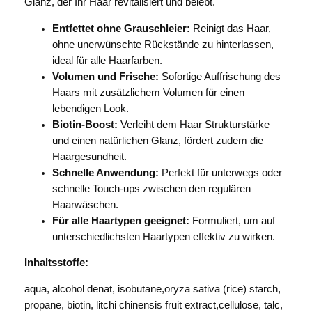
Glanz, der Ihr Haar revitalisiert und belebt.
a
u
Entfettet ohne Grauschleier:
Reinigt das Haar,
t
ohne unerwünschte Rückstände zu hinterlassen,
y
ideal für alle Haarfarben.
&
Volumen und Frische:
Sofortige Auffrischung des
C
Haars mit zusätzlichem Volumen für einen
l
lebendigen Look.
e
Biotin-Boost:
Verleiht dem Haar Strukturstärke
a
und einen natürlichen Glanz, fördert zudem die
n
Haargesundheit.
S
Schnelle Anwendung:
Perfekt für unterwegs oder
h
schnelle Touch-ups zwischen den regulären
o
Haarwäschen.
t
Für alle Haartypen geeignet:
Formuliert, um auf
T
unterschiedlichsten Haartypen effektiv zu wirken.
r
Inhaltsstoffe:
o
c
aqua, alcohol denat, isobutane,oryza sativa (rice) starch,
k
propane, biotin, litchi chinensis fruit extract,cellulose, talc,