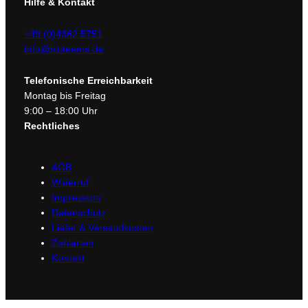
Hilfe & Kontakt
o
t
+49 (0)4362 5751
i
info@bioteams.de
n
2
Telefonische Erreichbarkeit
0
Montag bis Freitag
0
9:00 – 18:00 Uhr
m
Rechtliches
l
M
e
AGB
Widerruf
n
Impressum
g
Datenschutz
e
Liefer & Versandkosten
Zahlarten
Kontakt