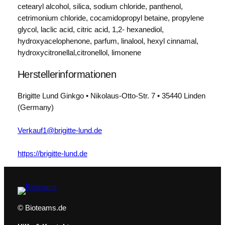
e
cetearyl alcohol, silica, sodium chloride, panthenol,
n
cetrimonium chloride, cocamidopropyl betaine, propylene
s
glycol, laclic acid, citric acid, 1,2- hexanediol,
h
hydroxyacelophenone, parfum, linalool, hexyl cinnamal,
a
hydroxycitronellal,citronellol, limonene
m
p
Herstellerinformationen
o
o
Brigitte Lund Ginkgo • Nikolaus-Otto-Str. 7 • 35440 Linden
S
(Germany)
c
h
Verkauf1@brigitte-lund.de
a
u
https://brigitte-lund.de
m
m
i
t
© Bioteams.de
B
i