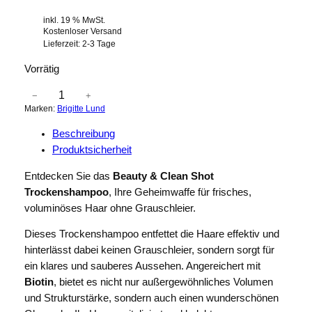
inkl. 19 % MwSt.
Kostenloser Versand
Lieferzeit:
2-3 Tage
Vorrätig
B
−
+
Marken:
Brigitte Lund
r
i
Beschreibung
g
Produktsicherheit
i
t
Entdecken Sie das
Beauty & Clean Shot
t
Trockenshampoo
, Ihre Geheimwaffe für frisches,
e
voluminöses Haar ohne Grauschleier.
L
Dieses Trockenshampoo entfettet die Haare effektiv und
u
hinterlässt dabei keinen Grauschleier, sondern sorgt für
n
ein klares und sauberes Aussehen. Angereichert mit
d
Biotin
, bietet es nicht nur außergewöhnliches Volumen
B
und Strukturstärke, sondern auch einen wunderschönen
e