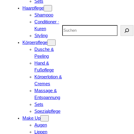
Sets
Haarpflege
Shampoo
Conditioner ·
Suchen
Kuren
Styling
Körperpflege
Dusche &
Peeling
Hand &
Fußpflege
Körperlotion &
Cremes
Massage &
Entspannung
Sets
Spezialpflege
Make Up
Augen
Lippen