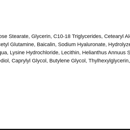
se Stearate, Glycerin, C10-18 Triglycerides, Cetearyl Alc
cetyl Glutamine, Baicalin, Sodium Hyaluronate, Hydroly
Aqua, Lysine Hydrochloride, Lecithin, Helianthus Annuus
iol, Caprylyl Glycol, Butylene Glycol, Thylhexylglyceri