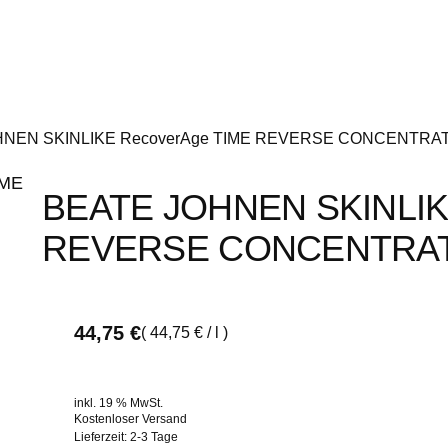
HNEN SKINLIKE RecoverAge TIME REVERSE CONCENTRAT
BEATE JOHNEN SKINLIK
REVERSE CONCENTRAT
44,75
€
(
44,75
€
/
l
)
inkl. 19 % MwSt.
Kostenloser Versand
Lieferzeit:
2-3 Tage