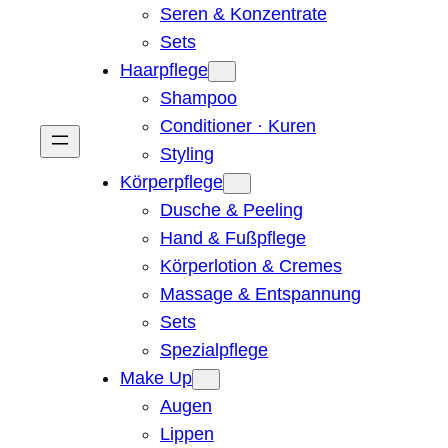
Seren & Konzentrate
Sets
Haarpflege
Shampoo
Conditioner · Kuren
Styling
Körperpflege
Dusche & Peeling
Hand & Fußpflege
Körperlotion & Cremes
Massage & Entspannung
Sets
Spezialpflege
Make Up
Augen
Lippen