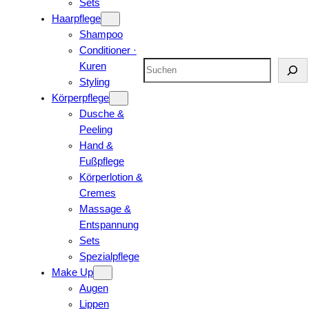
Sets
Haarpflege
Shampoo
Conditioner ·
Suchen
Kuren
Styling
Körperpflege
Dusche &
Peeling
Hand &
Fußpflege
Körperlotion &
Cremes
Massage &
Entspannung
Sets
Spezialpflege
Make Up
Augen
Lippen