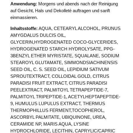
Anwendung:
Morgens und abends nach der Reinigung
auf Gesicht, Hals und Dekolleté auftragen und sanft
einmassieren.
Inhaltsstoffe:
AQUA, CETEARYL ALCOHOL, PRUNUS
AMYGDALUS DULCIS OIL,
GLYCERIN,HYDROGENATED COCO-GLYCERIDES,
HYDROGENATED STARCH HYDROLYSATE, PPG-
3BENZYL ETHER MYRISTATE, SQUALANE, SODIUM
STEAROYL GLUTAMATE, SIMMONDSIACHINENSIS
SEED OIL, C. S. SEED OIL, LEPIDIUM SATIVUM
SPROUTEXTRACT, COLLOIDAL GOLD, CITRUS
PARADISI FRUIT EXTRACT, CITRUS PARADISI
PEELEXTRACT, PALMITOYL TETRAPEPTIDE-7,
PALMITOYL TRIPEPTIDE-1, ACETYLHEPTAPEPTIDE-
9, HUMULUS LUPULUS EXTRACT, THERMUS
THERMOPHILLUS FERMENT,TOCOPHEROL,
ASCORBYL PALMITATE, UBIQUINONE, UREA,
CERAMIDE NP, MARIS AQUA, LYSINE
HYDROCHLORIDE, LECITHIN, CAPRYLIC/CAPRIC