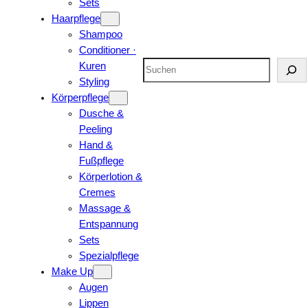
Sets
Haarpflege
Shampoo
Conditioner ·
Suchen
Kuren
Styling
Körperpflege
Dusche &
Peeling
Hand &
Fußpflege
Körperlotion &
Cremes
Massage &
Entspannung
Sets
Spezialpflege
Make Up
Augen
Lippen