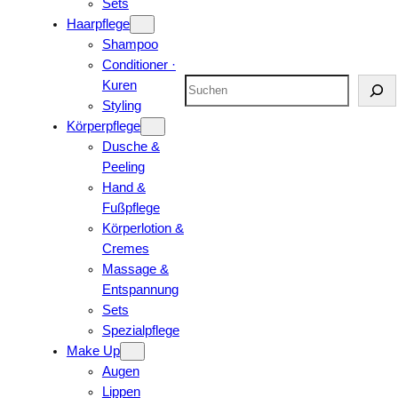
Sets
Haarpflege
Shampoo
Conditioner ·
Suchen
Kuren
Styling
Körperpflege
Dusche &
Peeling
Hand &
Fußpflege
Körperlotion &
Cremes
Massage &
Entspannung
Sets
Spezialpflege
Make Up
Augen
Lippen