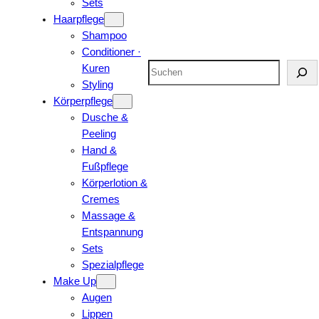
Sets
Haarpflege
Shampoo
Conditioner ·
Suchen
Kuren
Styling
Körperpflege
Dusche &
Peeling
Hand &
Fußpflege
Körperlotion &
Cremes
Massage &
Entspannung
Sets
Spezialpflege
Make Up
Augen
Lippen